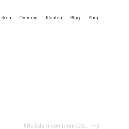
oeken
Over mij
Klanten
Blog
Shop
Fris Edam communicatie