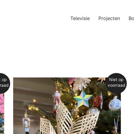
Televisie
Projecten
B
t op
Niet op
raad
voorraad