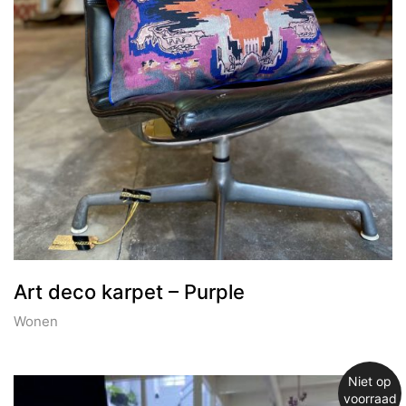
Art deco karpet – Purple
Wonen
Niet op
voorraad