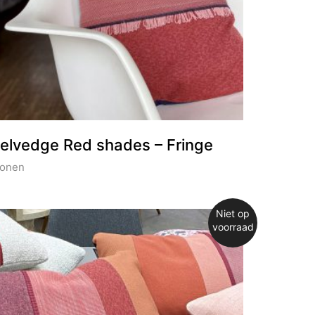
elvedge Red shades – Fringe
onen
Niet op
voorraad