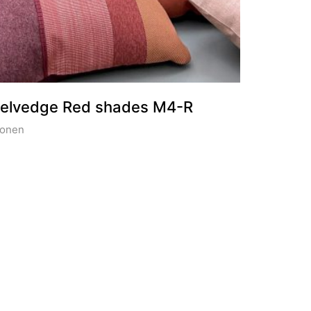
elvedge Red shades M4-R
onen
verige pagina’s
ontact