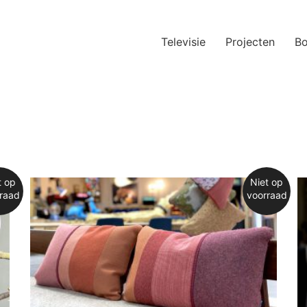
Televisie
Projecten
B
t op
Niet op
raad
voorraad