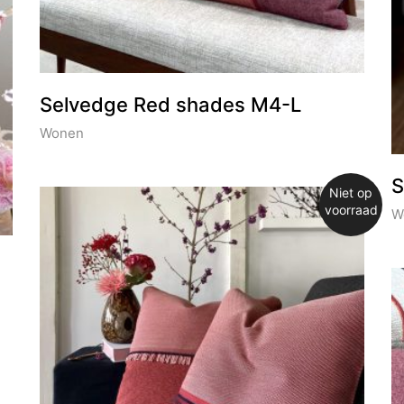
Selvedge Red shades M4-L
Wonen
S
Niet op
voorraad
W