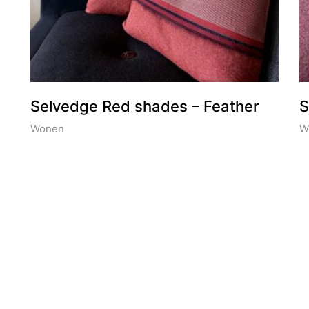
Selvedge Red shades – Feather
S
Wonen
W
Some of our Clients.
O
Warner Bros – Blue Circle – Heel Holland Bakt –
C