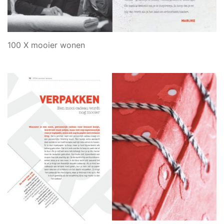
100 X mooier wonen