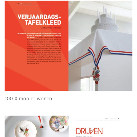
100 X mooier wonen