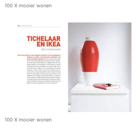
100 X mooier wonen
100 X mooier wonen