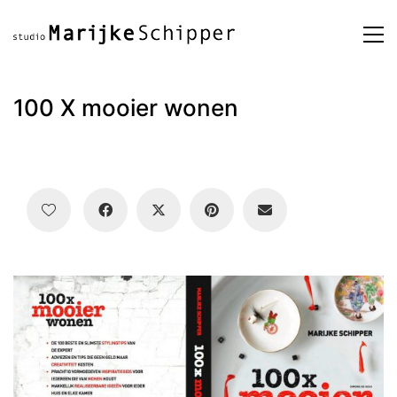
100 X mooier wonen