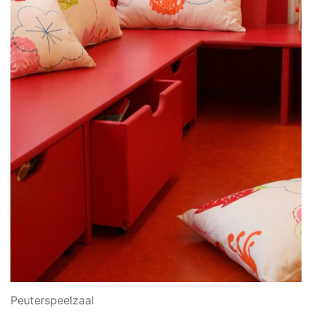
Peuterspeelzaal