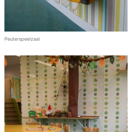
Peuterspeelzaal