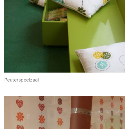
Peuterspeelzaal