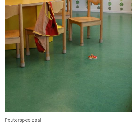
Peuterspeelzaal