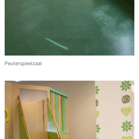
Peuterspeelzaal