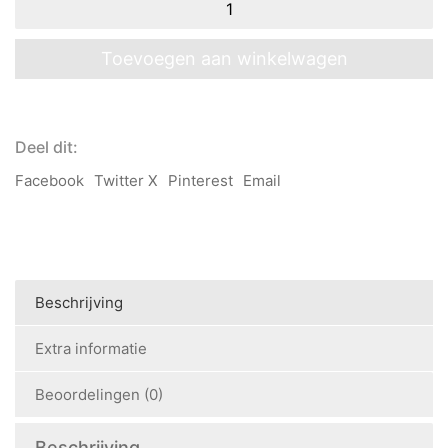
bordenset
-
Cinnamon
Toevoegen aan winkelwagen
aantal
Deel dit:
Facebook
Twitter X
Pinterest
Email
Beschrijving
Extra informatie
Beoordelingen (0)
Beschrijving