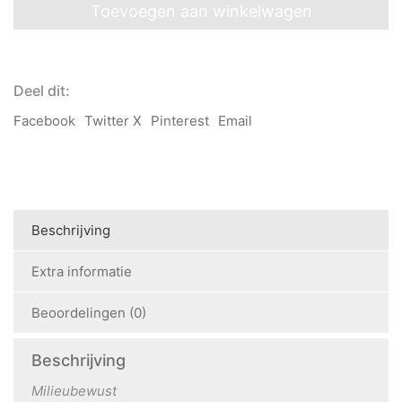
Zand
Toevoegen aan winkelwagen
aantal
Deel dit:
Facebook
Twitter X
Pinterest
Email
Beschrijving
Extra informatie
Beoordelingen (0)
Beschrijving
Milieubewust