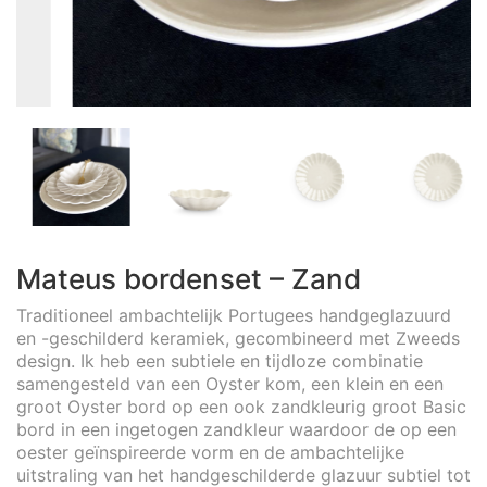
Mateus bordenset – Zand
Traditioneel ambachtelijk Portugees handgeglazuurd
en -geschilderd keramiek, gecombineerd met Zweeds
design. Ik heb een subtiele en tijdloze combinatie
samengesteld van een Oyster kom, een klein en een
groot Oyster bord op een ook zandkleurig groot Basic
bord in een ingetogen zandkleur waardoor de op een
oester geïnspireerde vorm en de ambachtelijke
uitstraling van het handgeschilderde glazuur subtiel tot