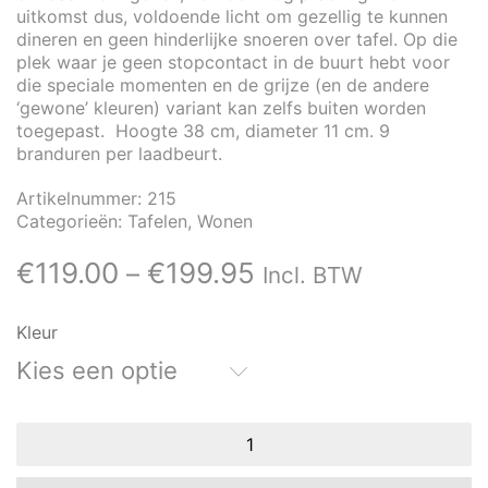
uitkomst dus, voldoende licht om gezellig te kunnen
dineren en geen hinderlijke snoeren over tafel. Op die
plek waar je geen stopcontact in de buurt hebt voor
die speciale momenten en de grijze (en de andere
‘gewone’ kleuren) variant kan zelfs buiten worden
toegepast. Hoogte 38 cm, diameter 11 cm. 9
branduren per laadbeurt.
Artikelnummer:
215
Categorieën:
Tafelen
,
Wonen
€
119.00
€
199.95
–
Incl. BTW
Kleur
Kies een optie
Poldina
Pro
oplaadbare